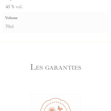
William's
45 % vol.
Volume
70cl
Les garanties