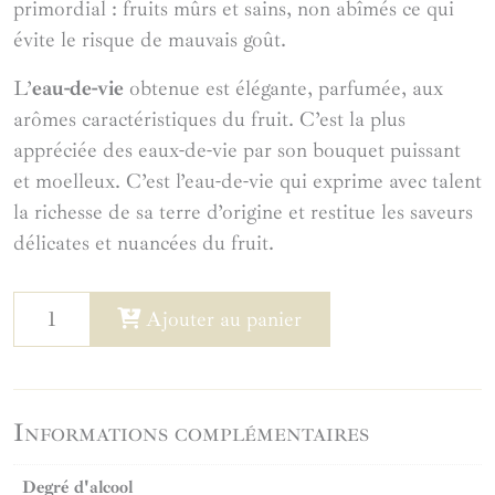
primordial : fruits mûrs et sains, non abîmés ce qui
évite le risque de mauvais goût.
L’
eau-de-vie
obtenue est élégante, parfumée, aux
arômes caractéristiques du fruit. C’est la plus
appréciée des eaux-de-vie par son bouquet puissant
et moelleux. C’est l’eau-de-vie qui exprime avec talent
la richesse de sa terre d’origine et restitue les saveurs
délicates et nuancées du fruit.
quantité
Ajouter au panier
de
Eau-
de-
Vie
Informations complémentaires
de
Degré d'alcool
Poire