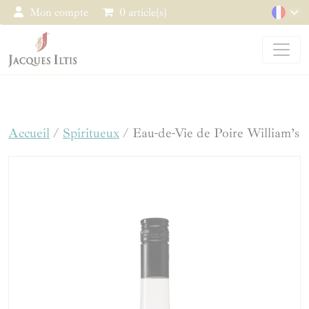
Panneau de gestion des cookies
Mon compte
0 article(s)
Accueil
/
Spiritueux
/ Eau-de-Vie de Poire William’s