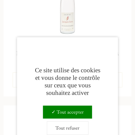
Eau-de-Vie de Marc de Gewurztraminer
31,00
€
Ce site utilise des cookies
et vous donne le contrôle
Voir le produit
sur ceux que vous
souhaitez activer
Tout accepter
Tout refuser